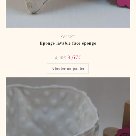
Eponges
Eponge lavable face éponge
Le
Le
3,67
€
4,90
€
prix
prix
initial
actuel
Ajouter au panier
était :
est :
4,90€.
3,67€.