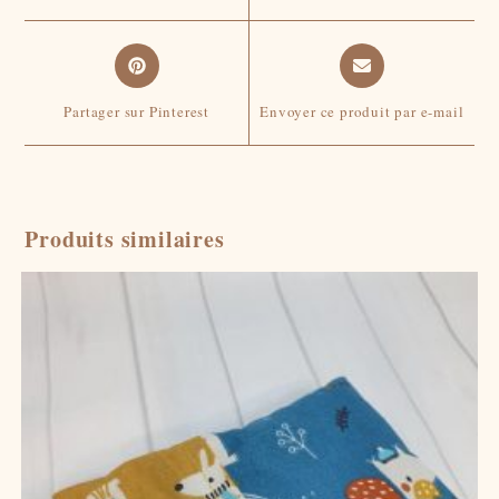
window
window
Opens
Opens
in
in
a
a
Partager sur Pinterest
Envoyer ce produit par e-mail
new
new
window
window
Produits similaires