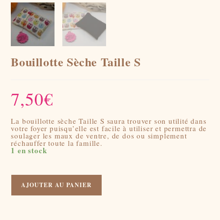
Bouillotte Sèche Taille S
7,50
€
La bouillotte sèche Taille S saura trouver son utilité dans
votre foyer puisqu’elle est facile à utiliser et permettra de
soulager les maux de ventre, de dos ou simplement
réchauffer toute la famille.
1 en stock
quantité
de
AJOUTER AU PANIER
Bouillotte
Sèche
Taille
S