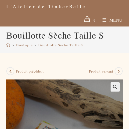
Skip
to
L'Atelier de TinkerBelle
content
MENU
0
Bouillotte Sèche Taille S
>
Boutique
>
Bouillotte Sèche Taille S
Produit précédent
Produit suivant