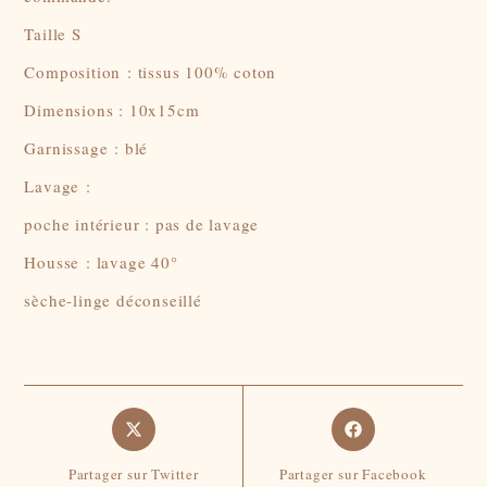
Taille S
Composition : tissus 100% coton
Dimensions : 10x15cm
Garnissage : blé
Lavage :
poche intérieur : pas de lavage
Housse : lavage 40°
sèche-linge déconseillé
Opens
Opens
in
in
a
a
Partager sur Twitter
Partager sur Facebook
new
new