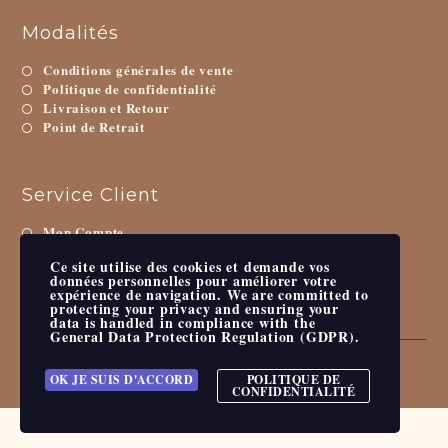
Modalités
Conditions générales de vente
Politique de confidentialité
Livraison et Retour
Point de Retrait
Service Client
Mon Compte
Contactez-Nous
Ce site utilise des cookies et demande vos
Mappemonde
données personnelles pour améliorer votre
expérience de navigation. We are committed to
protecting your privacy and ensuring your
data is handled in compliance with the
General Data Protection Regulation (GDPR)
.
OK JE SUIS D'ACCORD
POLITIQUE DE
© L’atelier de TinkerBelle – Annabelle Bidois
CONFIDENTIALITÉ