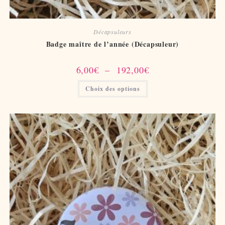
Décapsuleurs
Badge maître de l’année (Décapsuleur)
Plage
6,00
€
–
192,00
€
de
prix :
Ce
Choix des options
6,00€
produit
à
a
192,00€
plusieurs
variations.
Les
options
peuvent
être
choisies
sur
la
page
du
produit