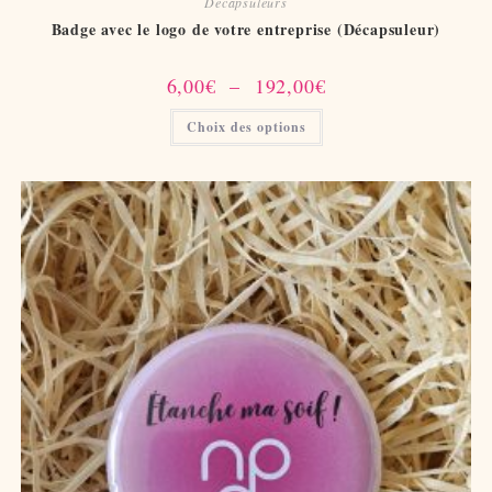
Décapsuleurs
Badge avec le logo de votre entreprise (Décapsuleur)
Plage
6,00
€
–
192,00
€
de
prix :
Ce
Choix des options
6,00€
produit
à
a
192,00€
plusieurs
variations.
Les
options
peuvent
être
choisies
sur
la
page
du
produit