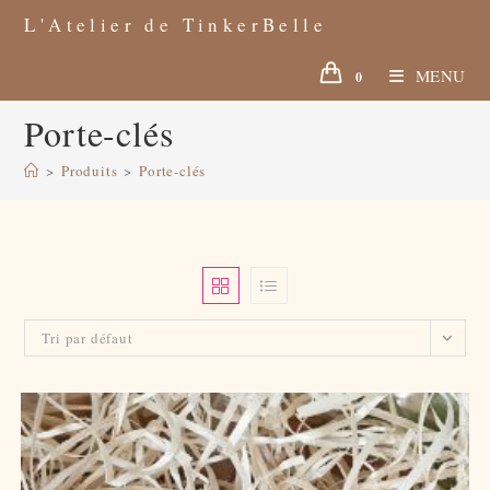
Skip
to
L'Atelier de TinkerBelle
content
MENU
0
Porte-clés
>
Produits
>
Porte-clés
Tri par défaut