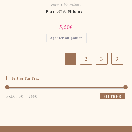
Porte-Clés Hiboux
Porte-Clés Hiboux 1
5,50
€
Ajouter au panier
1
2
3
Filtrer Par Prix
Prix
Prix
PRIX :
0€
—
200€
FILTRER
min
max