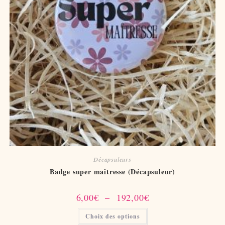
Décapsuleurs
Badge super maîtresse (Décapsuleur)
Plage
6,00
€
–
192,00
€
de
prix :
Ce
Choix des options
6,00€
produit
à
a