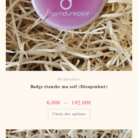
Décapsuleurs
Badge étanche ma soif (Décapsuleur)
Plage
6,00
€
–
192,00
€
de
prix :
Ce
Choix des options
6,00€
produit
à
a
192,00€
plusieurs
variations.
Les
options