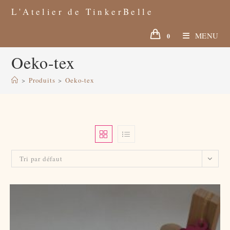
Skip
to
L'Atelier de TinkerBelle
content
MENU
0
Oeko-tex
>
Produits
>
Oeko-tex
Tri par défaut