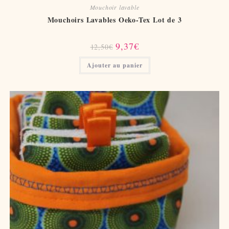
Mouchoir lavable
Mouchoirs Lavables Oeko-Tex Lot de 3
Le
Le
9,37
€
12,50
€
prix
prix
initial
actuel
Ajouter au panier
était :
est :
12,50€.
9,37€.