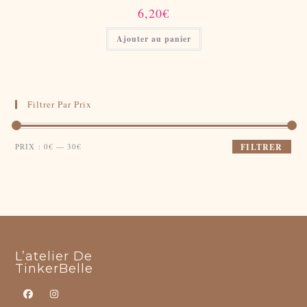
6,20
€
Ajouter au panier
Filtrer Par Prix
Prix
Prix
PRIX :
0€
—
30€
FILTRER
min
max
L’atelier De
TinkerBelle