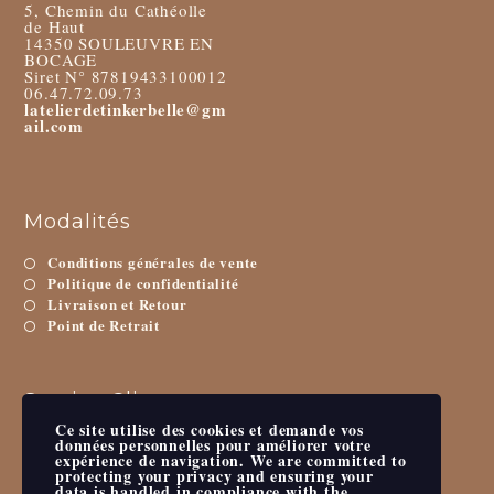
5, Chemin du Cathéolle
de Haut
14350 SOULEUVRE EN
BOCAGE
Siret N° 87819433100012
06.47.72.09.73
latelierdetinkerbelle@gm
ail.com
Modalités
Conditions générales de vente
Politique de confidentialité
Livraison et Retour
Point de Retrait
Service Client
Ce site utilise des cookies et demande vos
Mon Compte
données personnelles pour améliorer votre
expérience de navigation. We are committed to
Contactez-Nous
protecting your privacy and ensuring your
Mappemonde
data is handled in compliance with the