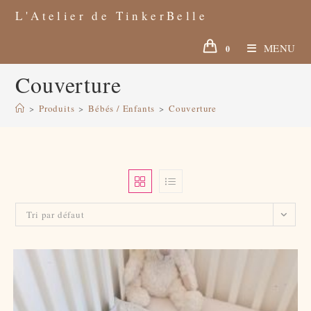
Skip
to
L'Atelier de TinkerBelle
content
MENU
0
Couverture
>
Produits
>
Bébés / Enfants
>
Couverture
Tri par défaut