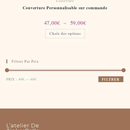
Couverture
Couverture Personnalisable sur commande
Plage
47,00
€
–
59,00
€
de
prix :
Ce
Choix des options
47,00€
produit
à
a
59,00€
plusieurs
variations.
Les
options
peuvent
Filtrer Par Prix
être
choisies
sur
la
Prix
Prix
page
PRIX :
40€
—
60€
FILTRER
du
min
max
produit
L’atelier De